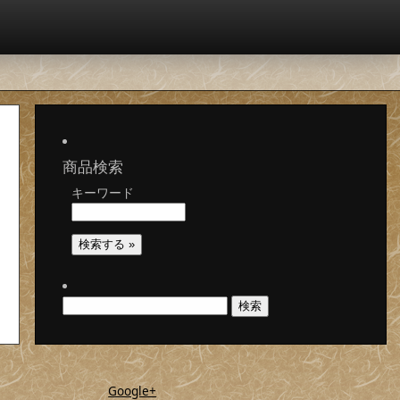
商品検索
キーワード
検
索:
Google+